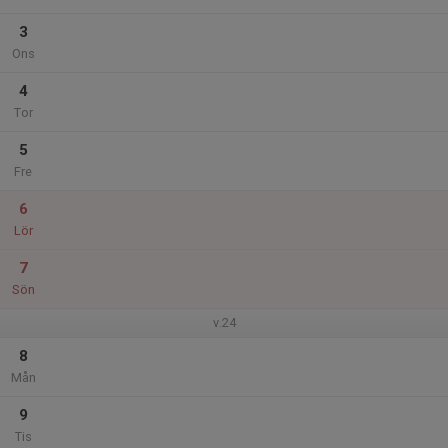
3
Ons
4
Tor
5
Fre
6
Lör
7
Sön
v.24
8
Mån
9
Tis