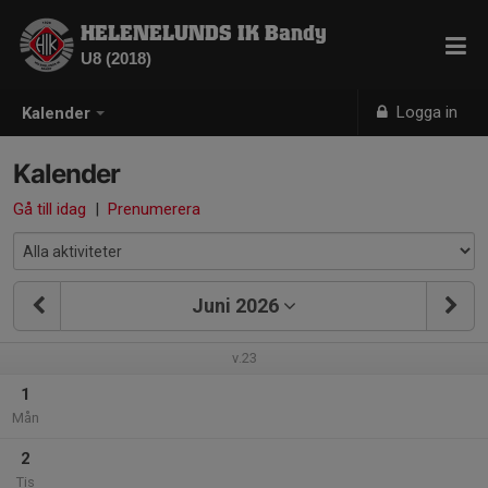
HELENELUNDS IK Bandy
U8 (2018)
Logga in
Kalender
Kalender
Gå till idag
|
Prenumerera
Juni 2026
v.23
1
Mån
2
Tis