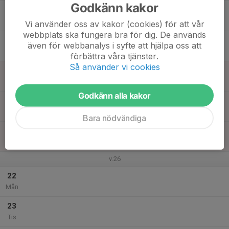
Godkänn kakor
17
Ons
Vi använder oss av kakor (cookies) för att vår
webbplats ska fungera bra för dig. De används
18
även för webbanalys i syfte att hjälpa oss att
Tor
förbättra våra tjänster.
Så använder vi cookies
19
Fre
Godkänn alla kakor
20
Lör
Bara nödvändiga
21
Sön
v.26
22
Mån
23
Tis