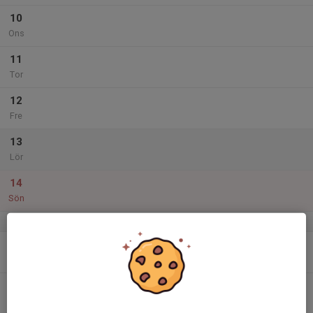
10
Ons
11
Tor
12
Fre
13
Lör
14
Sön
v.25
15
Mån
16
Tis