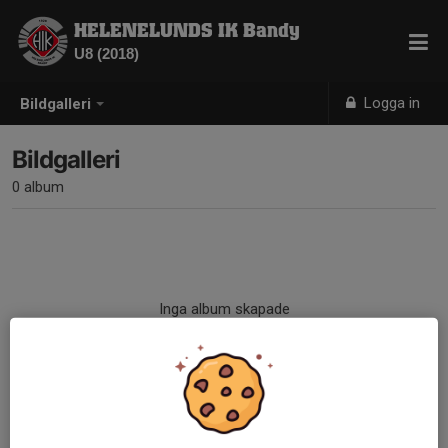
HELENELUNDS IK Bandy
U8 (2018)
Logga in
Bildgalleri
Bildgalleri
0 album
Inga album skapade