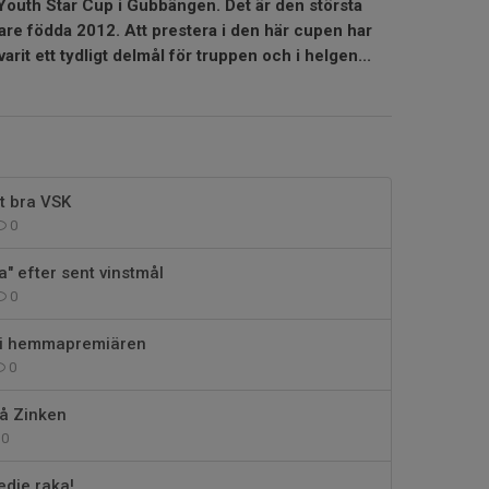
 Youth Star Cup i Gubbängen. Det är den största
are födda 2012. Att prestera i den här cupen har
rit ett tydligt delmål för truppen och i helgen...
tt bra VSK
0
a" efter sent vinstmål
0
 i hemmapremiären
0
å Zinken
0
edje raka!