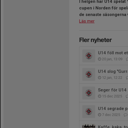
I helgen har U14 spelat
cupen i Norden för spel
de senaste säsongerna va
Läs mer
Fler nyheter
U14 föll mot e
20 jan, 13:09
U14 slog "Gurr
12 jan, 12:22
Seger för U14
15 dec 2025
U14 segrade p
7 dec 2025
Kaffe, kaka, tr