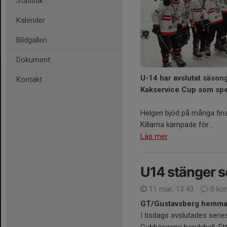
Statistik
Kalender
Bildgalleri
Dokument
U-14 har avslutat säson
Kontakt
Kakservice Cup som spel
Helgen bjöd på många fina
Killarna kämpade för...
Läs mer
U14 stänger s
11 mar, 13:43
0 ko
GT/Gustavsberg hemm
I tisdags avslutades ser