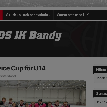
Skridsko- och bandyskola
Samarbeta med HIK
S IK Bandy
vice Cup för U14
Nästa
mmentarer
Ingen 
Senast
Tis 10