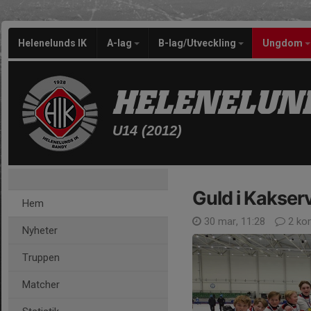
Helenelunds IK
A-lag
B-lag/Utveckling
Ungdom
HELENELUND
U14 (2012)
Guld i Kakser
Hem
30 mar, 11:28
2 ko
Nyheter
Truppen
Matcher