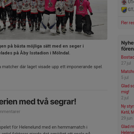
U14
GT/
Fler re
Nyhet
gen på bästa möjliga sätt med en seger i
före
ades på Åby Isstadion i
Mölndal.
Bostad 
27 jul
 matcher där laget visade upp ett imponerande spel.
Matchs
5 jul
Glad s
mig!
2 jul
erien med två segrar!
Ny styr
mmentarer
Ketil, 
29 jun
a
Glad 
iespelet för Helenelund med en hemmamatch i
Helene