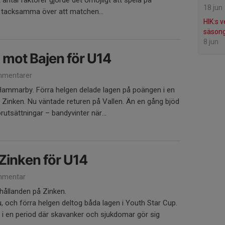
antal faktorer gjorde det omöjligt att spela på
18 jun
är tacksamma över att matchen...
HIK:s 
säsong
8 jun
n mot Bajen för U14
mentarer
mmarby. Förra helgen delade lagen på poängen i en
 på Zinken. Nu väntade returen på Vallen. Än en gång bjöd
rutsättningar – bandyvinter när...
 Zinken för U14
mmentar
hållanden på Zinken.
, och förra helgen deltog båda lagen i Youth Star Cup.
 i en period där skavanker och sjukdomar gör sig