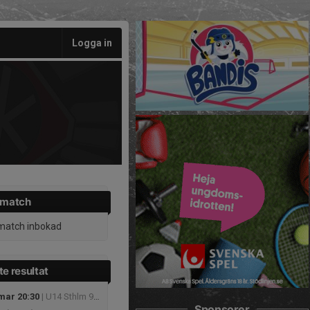
Logga in
 match
match inbokad
e resultat
 mar 20:30
| U14 Sthlm 9m9
Sponsorer