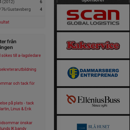
 (2012)
6
76/Gustavsberg
4
sultat
er från
ningen
sökes till a-lagsledare
ekreterarutbildning
ommar och tack för
else på plats - tack
Martin, Linus & Erik
midsommar önskar
lunds IK bandy