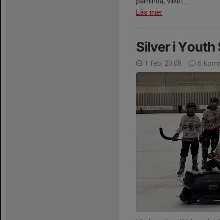
påminda, vilket...
Läs mer
Silver i Youth
1 feb, 20:08
6 komm