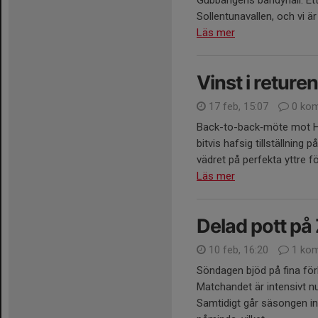
Gubbängens bandyhall. Ett 
Sollentunavallen, och vi 
Läs mer
Vinst i reture
17 feb, 15:07
0 kom
Back-to-back‑möte mot Ha
bitvis hafsig tillställning
vädret på perfekta yttre fö
Läs mer
Delad pott på
10 feb, 16:20
1 ko
Söndagen bjöd på fina för
Matchandet är intensivt nu
Samtidigt går säsongen in