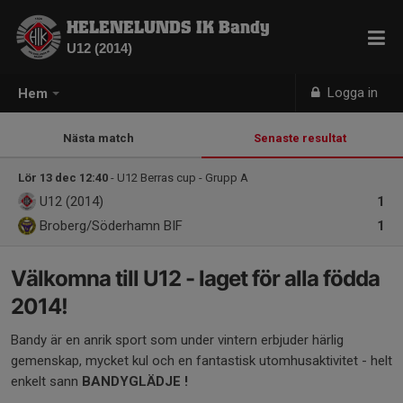
HELENELUNDS IK Bandy
U12 (2014)
Logga in
Hem
Nästa match
Senaste resultat
Lör 13 dec 12:40
- U12 Berras cup - Grupp A
U12 (2014)
1
Broberg/Söderhamn BIF
1
Välkomna till U12 - laget för alla födda
2014!
Bandy är en anrik sport som under vintern erbjuder härlig
gemenskap, mycket kul och en fantastisk utomhusaktivitet - helt
enkelt sann
BANDYGLÄDJE !