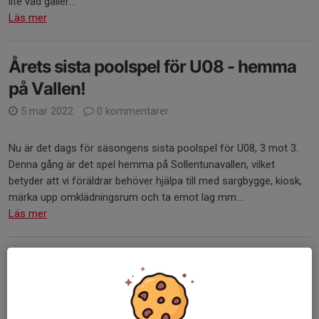
lite vad gäller...
Läs mer
Årets sista poolspel för U08 - hemma
på Vallen!
5 mar 2022
0 kommentarer
Nu är det dags för säsongens sista poolspel för U08, 3 mot 3.
Denna gång är det spel hemma på Sollentunavallen, vilket
betyder att vi föräldrar behöver hjälpa till med sargbygge, kiosk,
märka upp omklädningsrum och ta emot lag mm....
Läs mer
Dags för poolspel söndag 20 februari!
13 feb 2022
0 kommentarer
På lördag den 20 februari är det dags för poolspel igen för