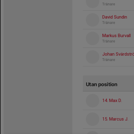
Tränare
David Sundin
Tränare
Markus Burvall
Tränare
Johan Svärdst
Tränare
Utan position
14. Max D.
15. Marcus J.