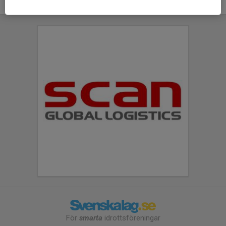
För
smarta
idrottsföreningar