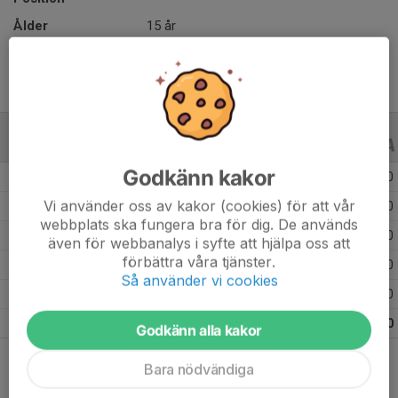
Ålder
15 år
ALLA SERIER
ALLA ÅR
Godkänn kakor
Säsongen 25/26
19
0
0
Vi använder oss av kakor (cookies) för att vår
Säsongen 24/25
11
0
0
webbplats ska fungera bra för dig. De används
Säsongen 23/24
25
0
0
även för webbanalys i syfte att hjälpa oss att
förbättra våra tjänster.
Säsongen 22/23
21
0
0
Så använder vi cookies
Säsongen 21/22
9
0
0
Totalt
85
0
0
Godkänn alla kakor
Bara nödvändiga