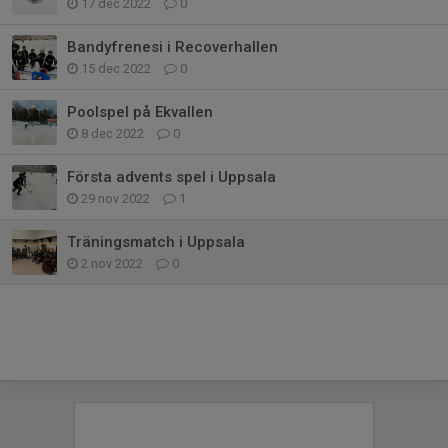
17 dec 2022
0
Bandyfrenesi i Recoverhallen
15 dec 2022
0
Poolspel på Ekvallen
8 dec 2022
0
Första advents spel i Uppsala
29 nov 2022
1
Träningsmatch i Uppsala
2 nov 2022
0