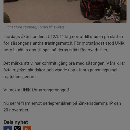
Lugnet före stormen, 15min till avslag.
I lördags åkte Lundens U12/U11 lag norrut till staden på slätten
för säsongens andra träningsmatch. För motståndet stod UNIK
som bjudit in oss till spel på deras istid i Recoverhallen.
Det märks att vi har kommit igång bra med säsongen. Våra killar
åkte mycket skridskor och visade upp ett bra passningsspel
matchen igenom.
Vi tackar UNIK för arrangemanget!
Nu ser vi fram emot seriepremiären på Zinkensdamms IP den
20 november.
Dela nyhet