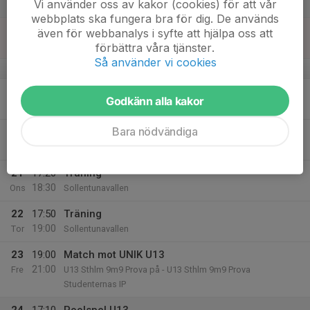
Vi använder oss av kakor (cookies) för att vår
Sollentunavallen
webbplats ska fungera bra för dig. De används
18
08:30
Café
även för webbanalys i syfte att hjälpa oss att
14:00
Sön
Vallen
förbättra våra tjänster.
Så använder vi cookies
v.4
19
Godkänn alla kakor
Mån
Bara nödvändiga
20
Tis
21
17:20
Träning
18:30
Ons
Sollentunavallen
22
17:50
Träning
19:00
Tor
Sollentunavallen
23
19:00
Match mot UNIK U13
21:00
Fre
U13 Sthlm 9m9 Prova på - U13 Sthlm 9m9 Prova
Studenternas IP