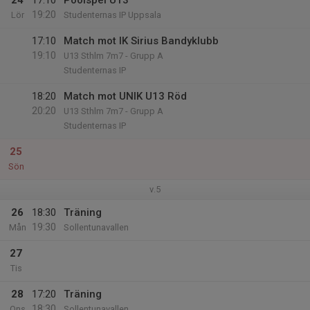
24
17:10
Poolspel U13
19:20
Lör
Studenternas IP Uppsala
17:10
Match mot IK Sirius Bandyklubb
19:10
U13 Sthlm 7m7 - Grupp A
Studenternas IP
18:20
Match mot UNIK U13 Röd
20:20
U13 Sthlm 7m7 - Grupp A
Studenternas IP
25
Sön
v.5
26
18:30
Träning
19:30
Mån
Sollentunavallen
27
Tis
28
17:20
Träning
18:30
Ons
Sollentunavallen