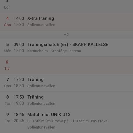
3
Lör
4
14:00
X-tra träning
15:30
Sön
Sollentunavallen
v.2
5
09:00
Träningsmatch (er) - SKARP KALLELSE
15:00
Mån
Katrineholm - Kronfågel Isarena
6
Tis
7
17:20
Träning
18:30
Ons
Sollentunavallen
8
17:50
Träning
19:00
Tor
Sollentunavallen
9
18:45
Match mot UNIK U13
20:45
Fre
U13 Sthlm 9m9 Prova på - U13 Sthlm 9m9 Prova
Sollentunavallen