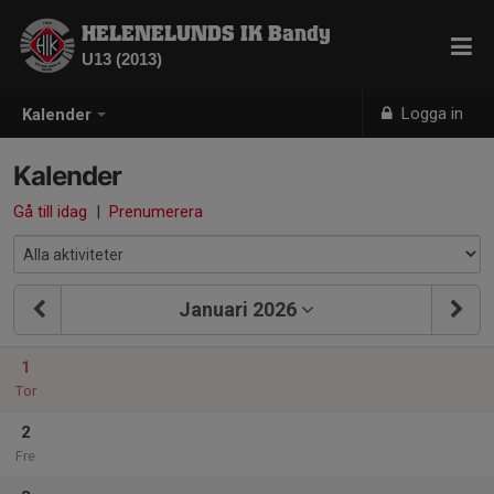
HELENELUNDS IK Bandy
U13 (2013)
Logga in
Kalender
Kalender
Gå till idag
|
Prenumerera
Januari 2026
1
Tor
2
Fre