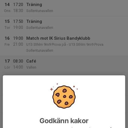
14
17:20
Träning
18:30
Ons
Sollentunavallen
15
17:50
Träning
19:00
Tor
Sollentunavallen
16
19:00
Match mot IK Sirius Bandyklubb
21:00
Fre
U13 Sthlm 9m9 Prova på - U13 Sthlm 9m9 Prova
Sollentunavallen
17
08:30
Café
14:00
Lör
Vallen
16:00
Match mot Djurgårdens IF BK
18:00
U13 Sthlm 7m7 - Grupp B
Sollentunavallen
16:00
Poolspel - kallelse
20:30
Sollentunavallen
18:20
Match mot Hammarby IF BF Grön
Godkänn kakor
20:20
U13 Sthlm 7m7 - Grupp B