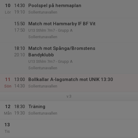
10
14:30
Poolspel på hemmaplan
19:10
Lör
Sollentunavallen
15:50
Match mot Hammarby IF BF Vit
17:50
U13 Sthlm 7m7 - Grupp A
Sollentunavallen
18:10
Match mot Spånga/Bromstens
20:10
Bandyklubb
U13 Sthlm 7m7 - Grupp A
Sollentunavallen
11
13:00
Bollkallar A-lagsmatch mot UNIK 13:30
14:30
Sön
Sollentunavallen
v.3
12
18:30
Träning
19:30
Mån
Sollentunavallen
13
Tis