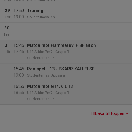
29
17:50
Träning
19:00
Tor
Sollentunavallen
30
Fre
31
15:45
Match mot Hammarby IF BF Grön
17:45
Lör
U13 Sthlm 7m7 - Grupp B
Studenternas IP
15:45
Poolspel U13 - SKARP KALLELSE
19:00
Studenternas Uppsala
16:55
Match mot GT/76 U13
18:55
U13 Sthlm 7m7 - Grupp B
Studenternas IP
Tillbaka till toppen