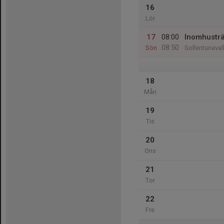
16
Lör
17
08:00
Inomhusträ
08:50
Sön
Sollentunaval
18
Mån
19
Tis
20
Ons
21
Tor
22
Fre