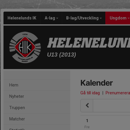
Helenelunds IK
A-lag
B-lag/Utveckling
Ungdom
HELENELUND
U13 (2013)
Kalender
Hem
Gå till idag
|
Prenumerer
Nyheter
Truppen
Matcher
1
Fre