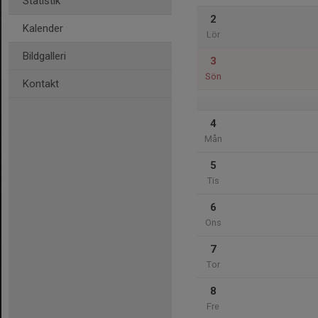
Statistik
2
Kalender
Lör
Bildgalleri
3
Sön
Kontakt
4
Mån
5
Tis
6
Ons
7
Tor
8
Fre