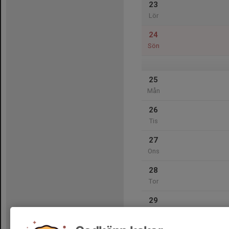
23
Lör
24
Sön
25
Mån
26
Tis
27
Ons
28
Tor
29
Fre