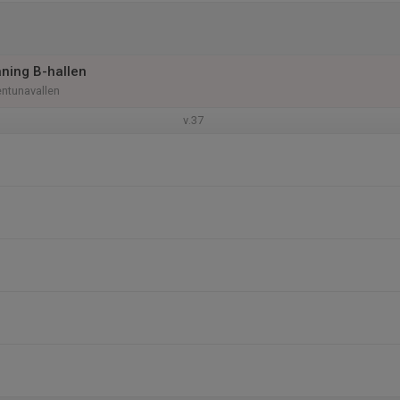
ning B-hallen
entunavallen
v.37