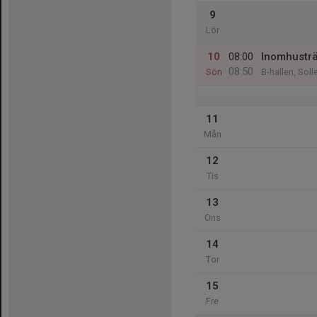
9
Lör
10
08:00
Inomhusträ
08:50
Sön
B-hallen, Soll
11
Mån
12
Tis
13
Ons
14
Tor
15
Fre