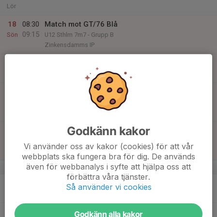
Lör
18
08:30
Match mot GT/76 Blå
09:15
Sön
U12 Sthlm 7m7 - Grupp B
Zinkensdamms IP
08:30
Poolspel U12 Zinkensdamm
12:15
Zinkensdamms IP
10:30
Match mot Hammarby IF BF
11:15
U12 Sthlm 7m7 - Grupp B
Zinkensdamms IP
Godkänn kakor
11:30
Match mot Uppsala BOIS
12:15
U12 Sthlm 7m7 - Grupp B
Vi använder oss av kakor (cookies) för att vår
Zinkensdamms IP
webbplats ska fungera bra för dig. De används
även för webbanalys i syfte att hjälpa oss att
v.4
förbättra våra tjänster.
19
16:45
Bandyträning
Så använder vi cookies
17:55
Mån
Sollentunavallen
20
17:50
Bandyträning
Godkänn alla kakor