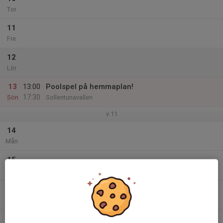
Tor
11
Fre
12
Lör
13
13:00
Poolspel på hemmaplan!
17:30
Sön
Sollentunavallen
v.11
14
Mån
15
Tis
16
Ons
17