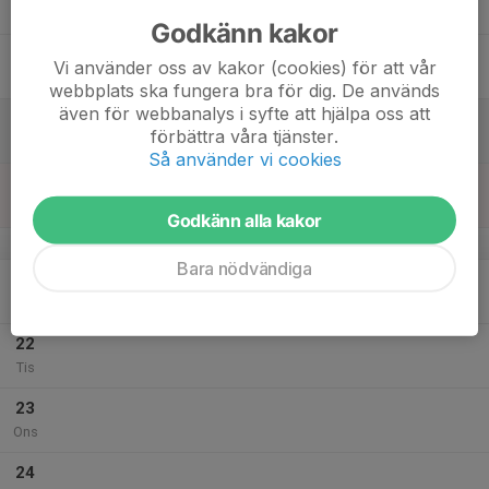
Tor
Godkänn kakor
18
Vi använder oss av kakor (cookies) för att vår
Fre
webbplats ska fungera bra för dig. De används
även för webbanalys i syfte att hjälpa oss att
19
förbättra våra tjänster.
Lör
Så använder vi cookies
20
Sön
Godkänn alla kakor
v.12
Bara nödvändiga
21
Mån
22
Tis
23
Ons
24