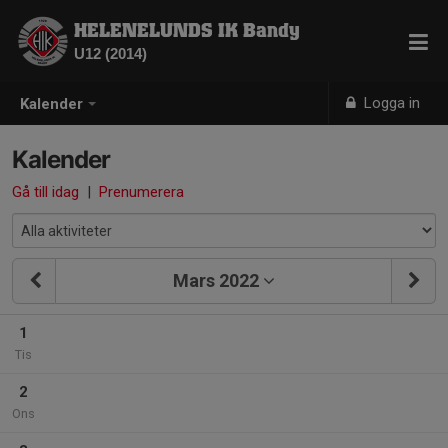
HELENELUNDS IK Bandy
U12 (2014)
Logga in
Kalender
Kalender
Gå till idag
|
Prenumerera
Mars 2022
1
Tis
2
Ons