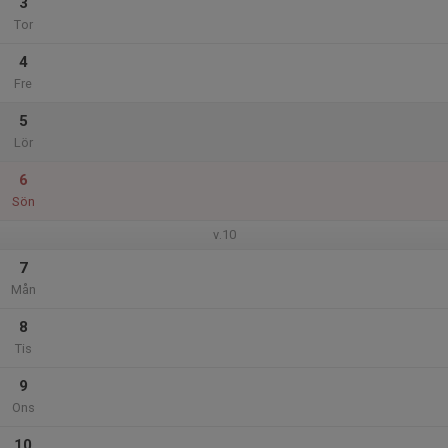
3
Tor
4
Fre
5
Lör
6
Sön
v.10
7
Mån
8
Tis
9
Ons
10