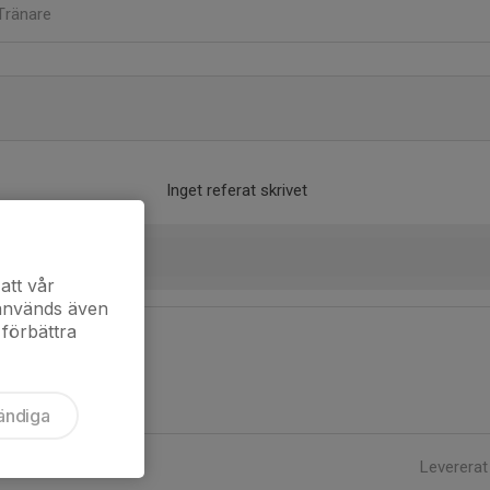
Tränare
Inget referat skrivet
att vår
 används även
 förbättra
ändiga
Levererat