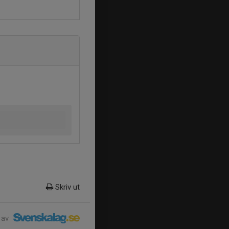
Skriv ut
 av