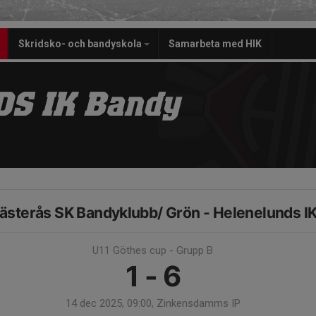
Skridsko- och bandyskola
Samarbeta med HIK
S IK Bandy
ästerås SK Bandyklubb/ Grön - Helenelunds I
U11 Göthes cup - Grupp B
1 - 6
14 dec 2025, 09:00, Zinkensdamms IP