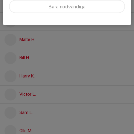
Colin H.
Bara nödvändiga
Callum H.
Malte H.
Bill H.
Harry K.
Victor L.
Sam L.
Olle M.