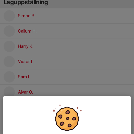
Laguppställning
Simon B.
Callum H.
Harry K.
Victor L.
Sam L.
Alvar O.
Anthony P.
Olof R.