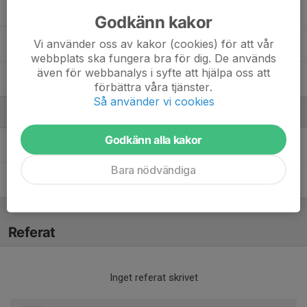
Ivar S.
Godkänn kakor
Vi använder oss av kakor (cookies) för att vår
Philip T.
webbplats ska fungera bra för dig. De används
även för webbanalys i syfte att hjälpa oss att
Willem W.
förbättra våra tjänster.
Så använder vi cookies
Ledare
Godkänn alla kakor
Per Linhein
Tränare
Bara nödvändiga
Martin Olofsson
Tränare
Referat
Inget referat skrivet