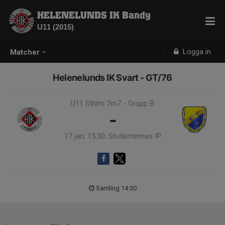
HELENELUNDS IK Bandy
U11 (2015)
Logga in
Matcher
Helenelunds IK Svart - GT/76
U11 Sthlm 7m7 - Grupp B
-
17 jan, 15:30, Studenternas IP
Samling 14:30