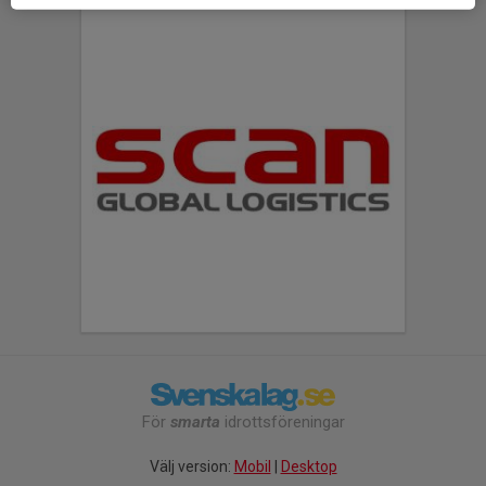
För
smarta
idrottsföreningar
Välj version:
Mobil
|
Desktop