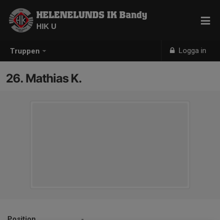
HELENELUNDS IK Bandy
HIK U
Logga in
Truppen
26. Mathias K.
Position
-