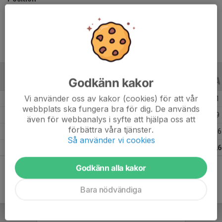
Ålder
40 år
Godkänn kakor
ALLA SERIER
ALLA ÅR
Vi använder oss av kakor (cookies) för att vår
Säsongen 25/26
4
1
1
webbplats ska fungera bra för dig. De används
Säsongen 22/23
23
7
9
även för webbanalys i syfte att hjälpa oss att
förbättra våra tjänster.
Säsongen 21/22
26
10
16
Så använder vi cookies
Totalt
53
18
26
Godkänn alla kakor
Bara nödvändiga