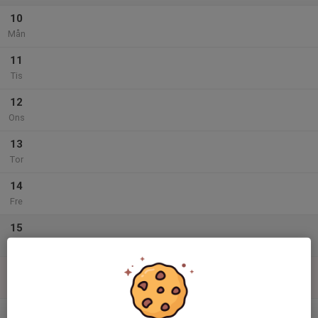
10
Mån
11
Tis
12
Ons
13
Tor
14
Fre
15
Lör
16
Sön
v.34