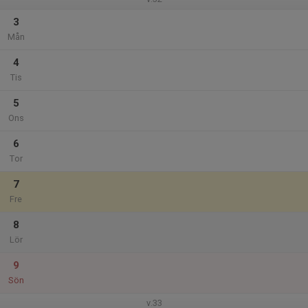
3
Mån
4
Tis
5
Ons
6
Tor
7
Fre
8
Lör
9
Sön
v.33