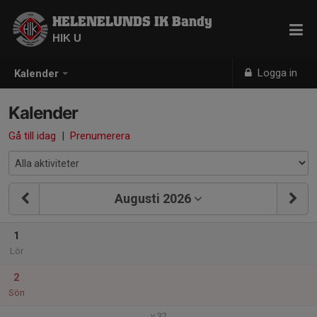
HELENELUNDS IK Bandy
HIK U
Logga in
Kalender
Kalender
Gå till idag
|
Prenumerera
Augusti 2026
1
Lör
2
Sön
v.32