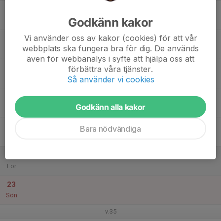
17
Godkänn kakor
Mån
Vi använder oss av kakor (cookies) för att vår
18
webbplats ska fungera bra för dig. De används
Tis
även för webbanalys i syfte att hjälpa oss att
19
förbättra våra tjänster.
Så använder vi cookies
Ons
20
Godkänn alla kakor
Tor
21
Bara nödvändiga
Fre
22
Lör
23
Sön
v.35