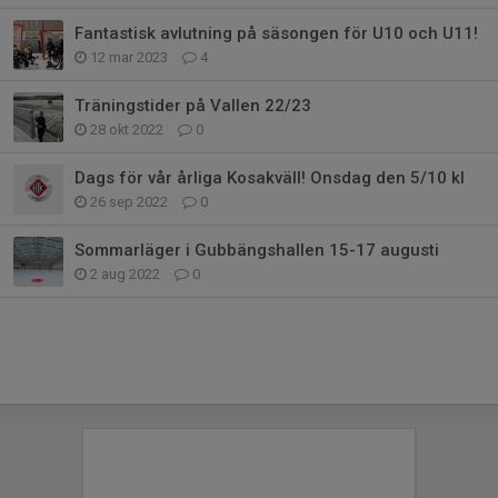
Fantastisk avlutning på säsongen för U10 och U11!
12 mar 2023
4
Träningstider på Vallen 22/23
28 okt 2022
0
Dags för vår årliga Kosakväll! Onsdag den 5/10 kl
26 sep 2022
0
Sommarläger i Gubbängshallen 15-17 augusti
2 aug 2022
0