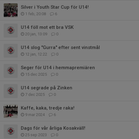
Silver i Youth Star Cup för U14!
1 feb, 20:08
6
U14 föll mot ett bra VSK
20 jan, 13:09
0
U14 slog "Gurra" efter sent vinstmål
12 jan, 12:22
0
Seger för U14 i hemmapremiären
15 dec 2025
0
U14 segrade på Zinken
7 dec 2025
0
Kaffe, kaka, tredje raka!
9 mar 2024
6
Dags för vår årliga Kosakväll!
25 sep 2023
0