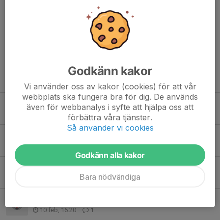
Kommentarer
Godkänn kakor
Tidigare nyheter
Vi använder oss av kakor (cookies) för att vår
webbplats ska fungera bra för dig. De används
Guld i Kakservice Cup för U14
även för webbanalys i syfte att hjälpa oss att
30 mar, 11:28
2
förbättra våra tjänster.
Så använder vi cookies
U14 stänger serien med två segrar!
11 mar, 13:43
0
Godkänn alla kakor
Vinst i returen mot Bajen för U14
Bara nödvändiga
17 feb, 15:07
0
Delad pott på Zinken för U14
10 feb, 16:20
1