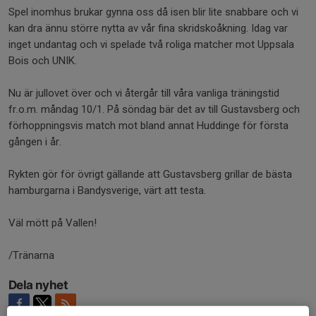
Spel inomhus brukar gynna oss då isen blir lite snabbare och vi
kan dra ännu större nytta av vår fina skridskoåkning. Idag var
inget undantag och vi spelade två roliga matcher mot Uppsala
Bois och UNIK.
Nu är jullovet över och vi återgår till våra vanliga träningstid
fr.o.m. måndag 10/1. På söndag bär det av till Gustavsberg och
förhoppningsvis match mot bland annat Huddinge för första
gången i år.
Rykten gör för övrigt gällande att Gustavsberg grillar de bästa
hamburgarna i Bandysverige, värt att testa.
Väl mött på Vallen!
/Tränarna
Dela nyhet