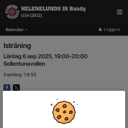
HELENELUNDS IK Bandy
U14 (2012)
Logga in
Kalender
Isträning
Lördag 6 sep 2025, 19:00-20:00
Sollentunavallen
Samling: 18:55