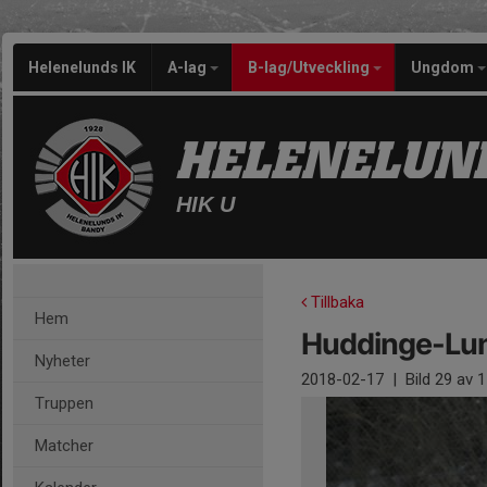
Helenelunds IK
A-lag
B-lag/Utveckling
Ungdom
HELENELUND
HIK U
Tillbaka
Hem
Huddinge-Lun
Nyheter
2018-02-17
|
Bild
29
av 1
Truppen
Matcher