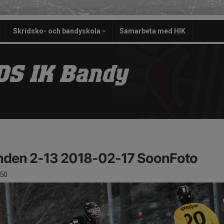
Skridsko- och bandyskola
Samarbeta med HIK
S IK Bandy
den 2-13 2018-02-17 SoonFoto
50