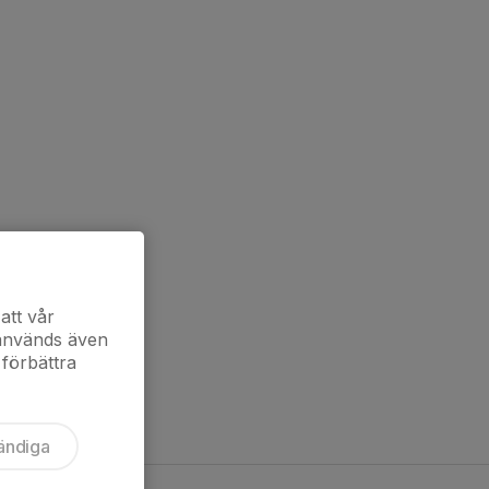
att vår
 används även
 förbättra
ändiga