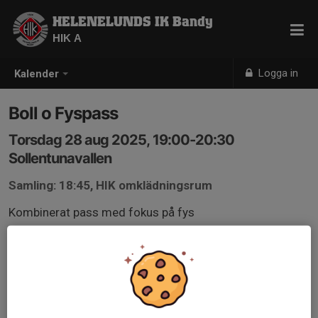
HELENELUNDS IK Bandy
HIK A
Logga in
Kalender
Boll o Fyspass
Torsdag 28 aug 2025, 19:00-20:30
Sollentunavallen
Samling: 18:45, HIK omklädningsrum
Kombinerat pass med fokus på fys