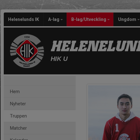
Helenelunds IK
A-lag
B-lag/Utveckling
Ungdom
HELENELUND
HIK U
Hem
Nyheter
Truppen
Matcher