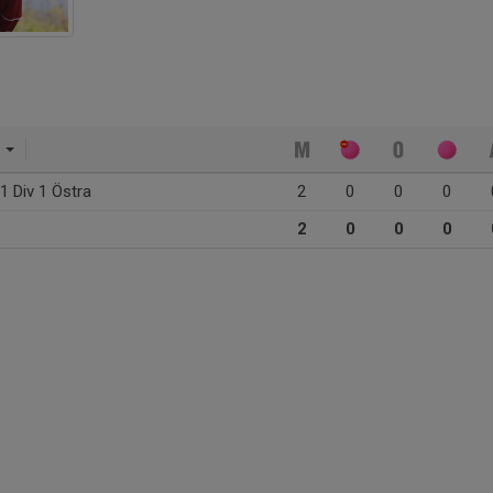
2
1 Div 1 Östra
2
0
0
0
2
0
0
0