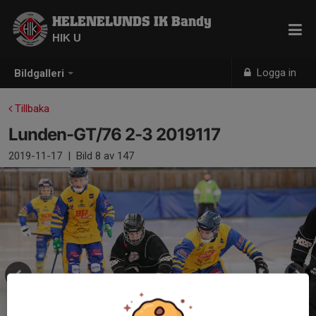
HELENELUNDS IK Bandy
HIK U
Logga in
Bildgalleri
Tillbaka
Lunden-GT/76 2-3 2019117
2019-11-17
|
Bild
8
av 147