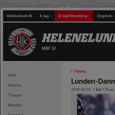
Helenelunds IK
A-lag
B-lag/Utveckling
Ungdom
HELENELUND
HIK U
Tillbaka
Hem
Lunden-Danm
Nyheter
2018-02-25
|
Bild
175
av 
Truppen
Matcher