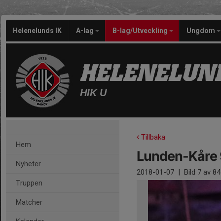
Helenelunds IK
A-lag
B-lag/Utveckling
Ungdom
HELENELUND
HIK U
Tillbaka
Hem
Lunden-Kåre 
Nyheter
2018-01-07
|
Bild
7
av 84
Truppen
Matcher