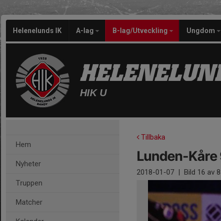
Helenelunds IK
A-lag
B-lag/Utveckling
Ungdom
HELENELUND
HIK U
Tillbaka
Hem
Lunden-Kåre 
Nyheter
2018-01-07
|
Bild
16
av 8
Truppen
Matcher