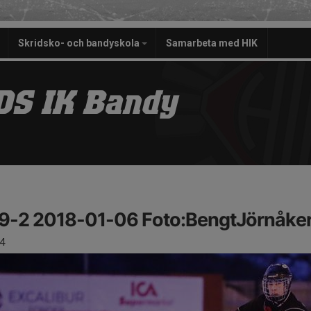
Skridsko- och bandyskola
Samarbeta med HIK
S IK Bandy
9-2 2018-01-06 Foto:BengtJörnåke
4