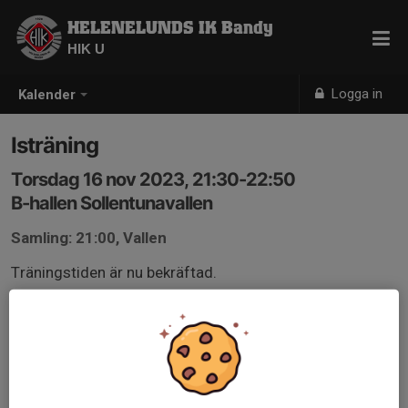
HELENELUNDS IK Bandy
HIK U
Logga in
Kalender
Isträning
Torsdag 16 nov 2023, 21:30-22:50
B-hallen Sollentunavallen
Samling: 21:00, Vallen
Träningstiden är nu bekräftad.