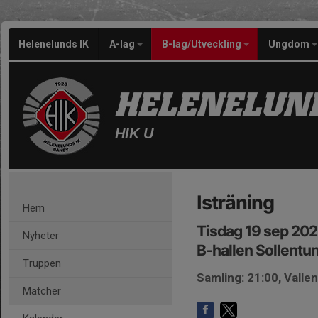
Helenelunds IK
A-lag
B-lag/Utveckling
Ungdom
HELENELUND
HIK U
Isträning
Hem
Tisdag 19 sep 202
Nyheter
B-hallen Sollentu
Truppen
Samling: 21:00, Vallen
Matcher