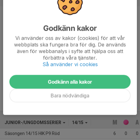
Position
-
Godkänn kakor
Ålder
20 år
Vi använder oss av kakor (cookies) för att vår
webbplats ska fungera bra för dig. De används
även för webbanalys i syfte att hjälpa oss att
Egen produkt som gjorde a-lagsdebut 2022/23. Stabil 
förbättra våra tjänster.
mittfältare med ett bra spelsinne och bra med bollen. 
Så använder vi cookies
Godkänn alla kakor
Tillhör Tellus P19 i år men står på avtal tillbaka till HIK. 
Bara nödvändiga
JUNIOR-/UNGDOMSSERIER
14/15
Säsongen 14/15 HIK P9 Röd
6
0
0