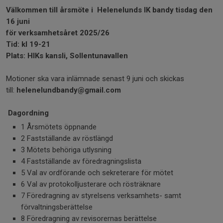
Välkommen till årsmöte i Helenelunds IK bandy tisdag den
16 juni
för verksamhetsåret 2025/26
Tid: kl 19-21
Plats: HIKs kansli, Sollentunavallen
Motioner ska vara inlämnade senast 9 juni och skickas
till:
helenelundbandy@gmail.com
Dagordning
1 Årsmötets öppnande
2 Fastställande av röstlängd
3 Mötets behöriga utlysning
4 Fastställande av föredragningslista
5 Val av ordförande och sekreterare för mötet
6 Val av protokolljusterare och rösträknare
7 Föredragning av styrelsens verksamhets- samt
förvaltningsberättelse
8 Föredragning av revisorernas berättelse