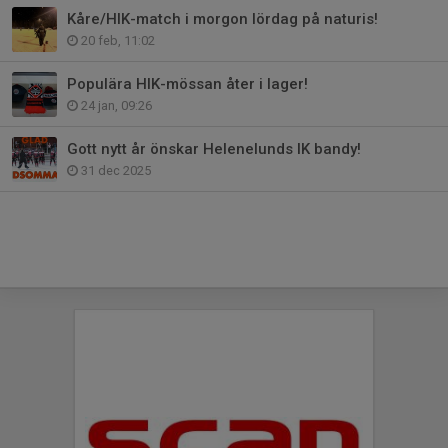
Kåre/HIK-match i morgon lördag på naturis!
20 feb, 11:02
Populära HIK-mössan åter i lager!
24 jan, 09:26
Gott nytt år önskar Helenelunds IK bandy!
31 dec 2025