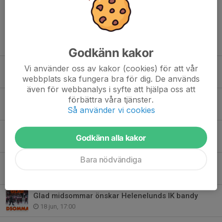
Tidigare nyheter
Godkänn kakor
Bostad sökes till a-lagsledare
Vi använder oss av kakor (cookies) för att vår
webbplats ska fungera bra för dig. De används
27 jul, 16:18
även för webbanalys i syfte att hjälpa oss att
förbättra våra tjänster.
Matchsekreterarutbildning
Så använder vi cookies
5 jul, 11:34
Glad sommar och tack för mig!
Godkänn alla kakor
2 jul, 10:33
Bara nödvändiga
Ny styrelse på plats - tack Ketil, Martin, Linus & Erik
29 jun, 13:11
Glad midsommar önskar Helenelunds IK bandy
18 jun, 17:00