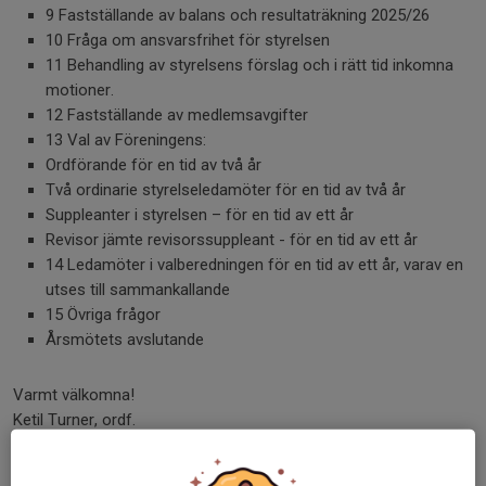
9 Fastställande av balans och resultaträkning 2025/26
10 Fråga om ansvarsfrihet för styrelsen
11 Behandling av styrelsens förslag och i rätt tid inkomna
motioner.
12 Fastställande av medlemsavgifter
13 Val av Föreningens:
Ordförande för en tid av två år
Två ordinarie styrelseledamöter för en tid av två år
Suppleanter i styrelsen – för en tid av ett år
Revisor jämte revisorssuppleant - för en tid av ett år
14 Ledamöter i valberedningen för en tid av ett år, varav en
utses till sammankallande
15 Övriga frågor
Årsmötets avslutande
Varmt välkomna!
Ketil Turner, ordf.
Dela nyhet