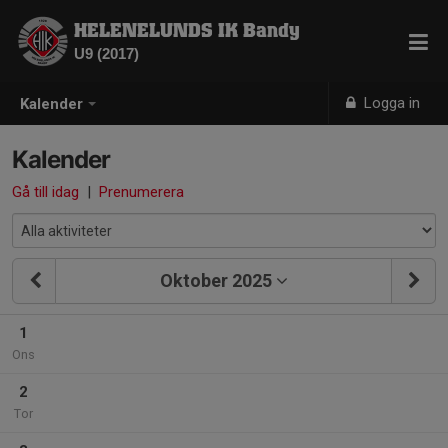
HELENELUNDS IK Bandy
U9 (2017)
Logga in
Kalender
Kalender
Gå till idag
|
Prenumerera
Oktober 2025
1
Ons
2
Tor