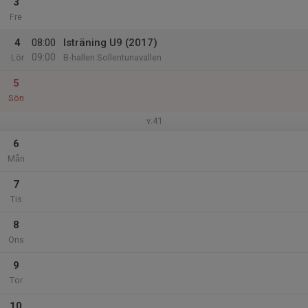
3
Fre
4
08:00
Isträning U9 (2017)
09:00
Lör
B-hallen Sollentunavallen
5
Sön
v.41
6
Mån
7
Tis
8
Ons
9
Tor
10