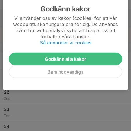
Fre
Godkänn kakor
18
08:00
Isträning U9 (2017)
Vi använder oss av kakor (cookies) för att vår
09:50
Lör
B-hallen Sollentunavallen
webbplats ska fungera bra för dig. De används
även för webbanalys i syfte att hjälpa oss att
19
förbättra våra tjänster.
Sön
Så använder vi cookies
v.43
20
Godkänn alla kakor
Mån
Bara nödvändiga
21
Tis
22
Ons
23
Tor
24