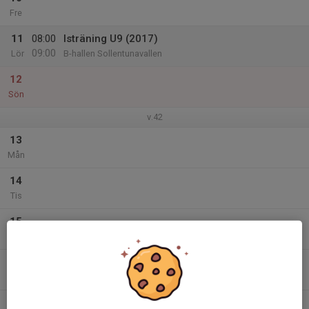
Fre
11
08:00
Isträning U9 (2017)
09:00
Lör
B-hallen Sollentunavallen
12
Sön
v.42
13
Mån
14
Tis
15
Ons
16
Tor
17