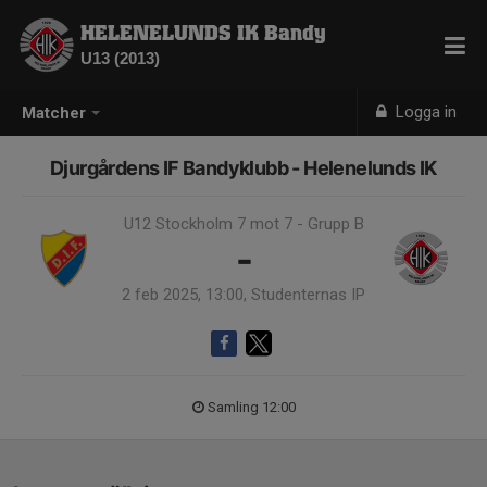
HELENELUNDS IK Bandy
U13 (2013)
Logga in
Matcher
Djurgårdens IF Bandyklubb - Helenelunds IK
U12 Stockholm 7 mot 7 - Grupp B
-
2 feb 2025, 13:00, Studenternas IP
Samling 12:00