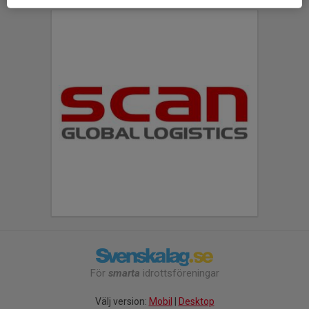
För
smarta
idrottsföreningar
Välj version:
Mobil
|
Desktop