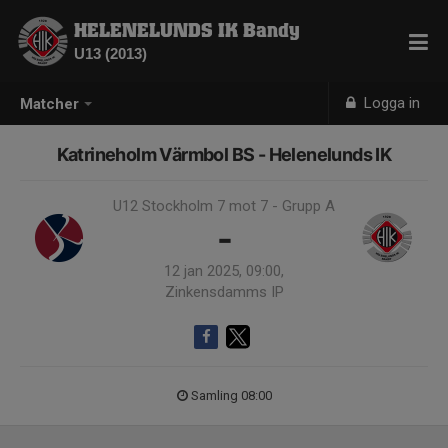
HELENELUNDS IK Bandy
U13 (2013)
Logga in
Matcher
Katrineholm Värmbol BS - Helenelunds IK
U12 Stockholm 7 mot 7 - Grupp A
-
12 jan 2025, 09:00,
Zinkensdamms IP
Samling 08:00