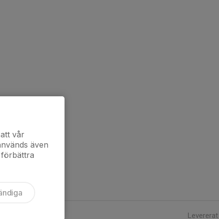
att vår
 används även
 förbättra
ändiga
Levererat