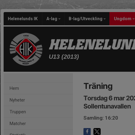
Helenelunds IK
A-lag
B-lag/Utveckling
Ungdom
HELENELUND
U13 (2013)
Träning
Hem
Torsdag 6 mar 20
Nyheter
Sollentunavallen
Truppen
Samling: 16:20
Matcher