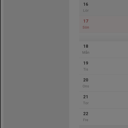
16
Lör
17
Sön
18
Mån
19
Tis
20
Ons
21
Tor
22
Fre