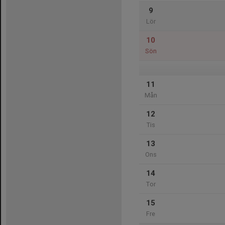
9
Lör
10
Sön
11
Mån
12
Tis
13
Ons
14
Tor
15
Fre