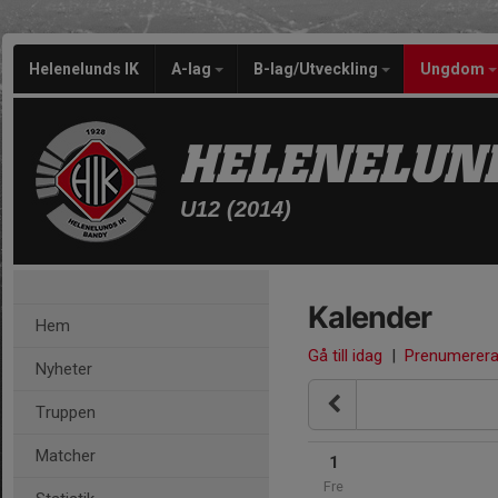
Helenelunds IK
A-lag
B-lag/Utveckling
Ungdom
HELENELUND
U12 (2014)
Kalender
Hem
Gå till idag
|
Prenumerer
Nyheter
Truppen
Matcher
1
Fre