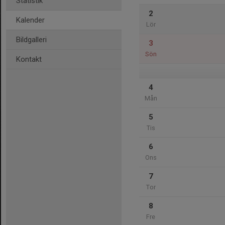
Statistik
2
Kalender
Lör
Bildgalleri
3
Sön
Kontakt
4
Mån
5
Tis
6
Ons
7
Tor
8
Fre