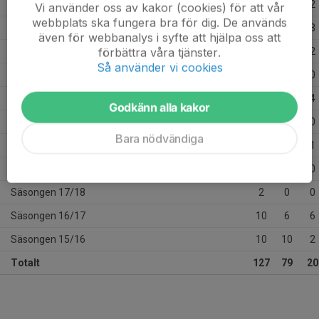
Säsongen 25/26
12
6
2
Vi använder oss av kakor (cookies) för att vår
webbplats ska fungera bra för dig. De används
Säsongen 24/25
14
6
3
även för webbanalys i syfte att hjälpa oss att
förbättra våra tjänster.
Säsongen 23/24
18
11
2
Så använder vi cookies
Säsongen 22/23
20
12
0
Säsongen 21/22
22
21
4
Godkänn alla kakor
Säsongen 20/21
1
1
0
Bara nödvändiga
Säsongen 19/20
13
6
1
Säsongen 18/19
5
0
0
Säsongen 17/18
2
0
0
Säsongen 16/17
10
6
6
Säsongen 15/16
10
10
2
Totalt
127
79
20