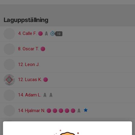
Laguppställning
4. Calle F.
10
8. Oscar T.
12. Leon J.
12. Lucas K.
14. Adam L.
14. Hjalmar N.
20. Martin T.