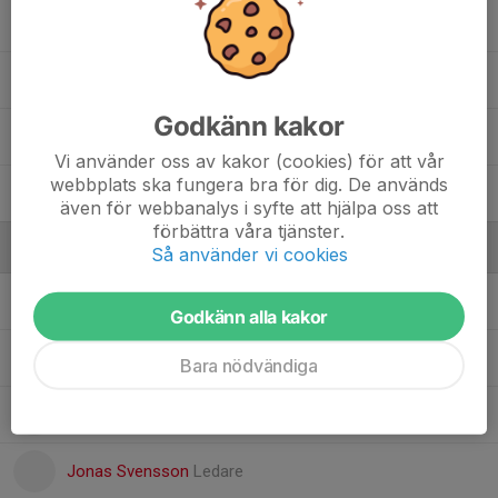
23. Erik F.
5
Linus K.
Godkänn kakor
Markus S.
10
Vi använder oss av kakor (cookies) för att vår
webbplats ska fungera bra för dig. De används
Samuel S.
även för webbanalys i syfte att hjälpa oss att
förbättra våra tjänster.
Ledare
Så använder vi cookies
Bo Hammerin
Lagledare Kåre
Godkänn alla kakor
Martin Kroon
Slipare
Bara nödvändiga
Jörgen Olsson
Matchsekreterare och material
Jonas Svensson
Ledare