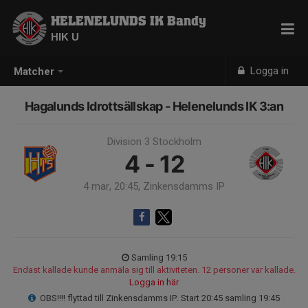
HELENELUNDS IK Bandy
HIK U
Logga in
Matcher
Hagalunds Idrottsällskap - Helenelunds IK 3:an
Division 3 Stockholm
4 - 12
4 mar, 20:45, Zinkensdamms IP
Samling 19:15
Endast kallade kunde anmäla sig till aktiviteten. 12 personer var kallade.
Logga in här
OBS!!!! flyttad till Zinkensdamms IP. Start 20:45 samling 19:45