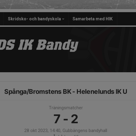
Skridsko- och bandyskola
Samarbeta med HIK
S IK Bandy
Spånga/Bromstens BK - Helenelunds IK U
Träningsmatcher
7 - 2
28 okt 2023, 14:40, Gubbängens bandyhall