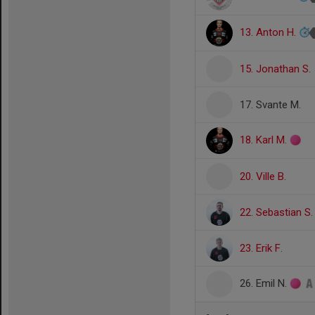
13. Anton H.
15. Jonathan S.
17. Svante M.
18. Karl M.
20. Ville B.
22. Sebastian S.
23. Erik F.
26. Emil N.