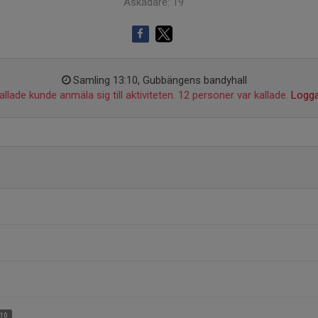
Åskådare: 19
Samling 13:10, Gubbängens bandyhall
llade kunde anmäla sig till aktiviteten. 12 personer var kallade.
Logga
10