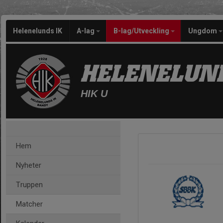
Helenelunds IK
A-lag
B-lag/Utveckling
Ungdom
HELENELUND
HIK U
Hem
Nyheter
Truppen
Matcher