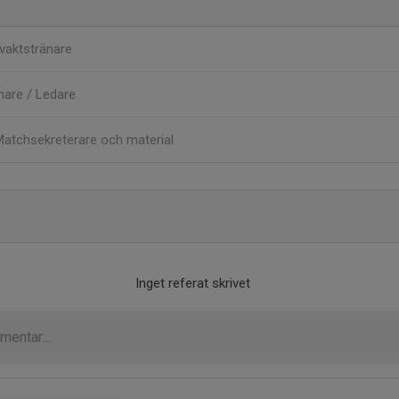
vaktstränare
nare / Ledare
atchsekreterare och material
Inget referat skrivet