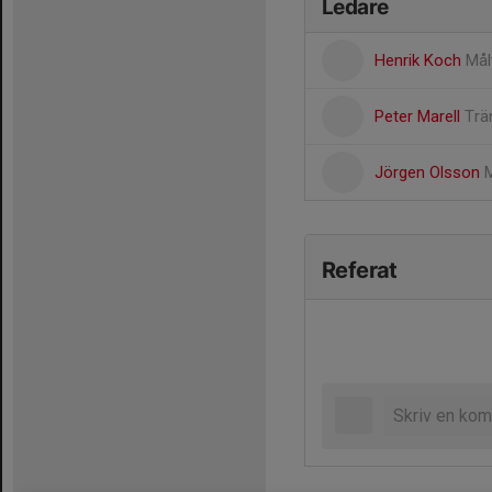
Ledare
Henrik Koch
Mål
Peter Marell
Trä
Jörgen Olsson
M
Referat