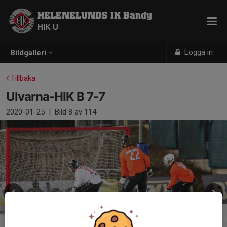
HELENELUNDS IK Bandy
HIK U
Logga in
Bildgalleri
Tillbaka
Ulvarna-HIK B 7-7
2020-01-25
|
Bild
8
av 114