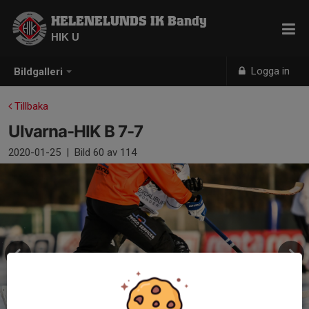
HELENELUNDS IK Bandy
HIK U
Logga in
Bildgalleri
Tillbaka
Ulvarna-HIK B 7-7
2020-01-25
|
Bild
60
av 114