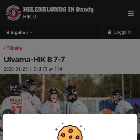
HELENELUNDS IK Bandy
HIK U
Logga in
Bildgalleri
Tillbaka
Ulvarna-HIK B 7-7
2020-01-25
|
Bild
73
av 114