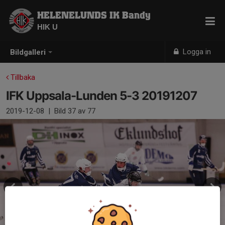
HELENELUNDS IK Bandy
HIK U
Logga in
Bildgalleri
Tillbaka
IFK Uppsala-Lunden 5-3 20191207
2019-12-08
|
Bild
37
av 77