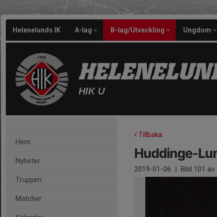
Helenelunds IK
A-lag
B-lag/Utveckling
Ungdom
HELENELUND
HIK U
Tillbaka
Hem
Huddinge-Lun
Nyheter
2019-01-06
|
Bild
101
av 
Truppen
Matcher