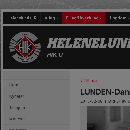
Helenelunds IK
A-lag
B-lag/Utveckling
Ungdom
HELENELUND
HIK U
Tillbaka
Hem
LUNDEN-Danm
Nyheter
2017-02-08
|
Bild
31
av 5
Truppen
Matcher