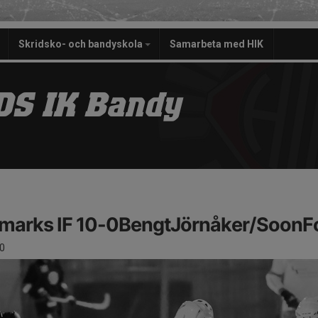
Skridsko- och bandyskola
Samarbeta med HIK
S IK Bandy
arks IF 10-0BengtJörnåker/SoonF
0