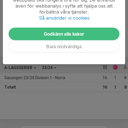
även för webbanalys i syfte att hjälpa oss att
förbättra våra tjänster.
Så använder vi cookies
Hemmason som återvände inför 2019/20 efter fem år i 
GT. Är en spelskicklig ytterhalv/mittfältare med bra 
klubba och spelförståelse. Kan mycket bandy och gör 
Godkänn alla kakor
sällan en dålig match. Oerhört stabil och pålitlig. 
Bara nödvändiga
A-LAGSSERIER
23/24
Säsongen 23/24 Division 1 - Norra
16
1
8
Totalt
16
1
8