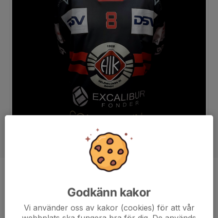
Position
Halv
Godkänn kakor
Ålder
30 år
Vi använder oss av kakor (cookies) för att vår
Tidigare klubbar
Hammarby U, GT-76, HIK
webbplats ska fungera bra för dig. De används