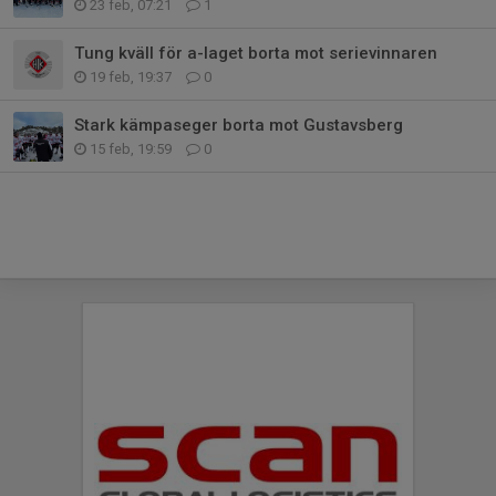
23 feb, 07:21
1
Tung kväll för a-laget borta mot serievinnaren
19 feb, 19:37
0
Stark kämpaseger borta mot Gustavsberg
15 feb, 19:59
0