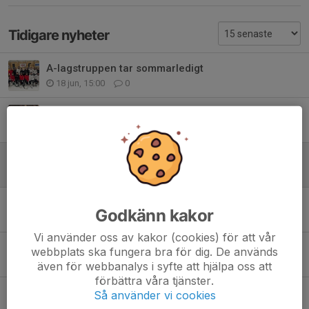
Tidigare nyheter
A-lagstruppen tar sommarledigt
18 jun, 15:00
0
Kapten Rasmus Hård förlänger med HIK
17 jun, 12:17
0
Oscar Persson tar en timeout
16 jun, 10:00
0
Klubbikonen Adde gör comeback
Godkänn kakor
15 jun, 15:00
0
Vi använder oss av kakor (cookies) för att vår
Vincent återvänder och Håkan förlänger
webbplats ska fungera bra för dig. De används
14 jun, 11:53
0
även för webbanalys i syfte att hjälpa oss att
förbättra våra tjänster.
Mittfältskuggarna klara för 2026/27
Så använder vi cookies
12 maj, 17:00
0