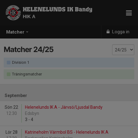
HELENELUNDS IK Bandy
HIK A
Logga in
Matcher
Matcher 24/25
Division 1
Träningsmatcher
September
Sön 22
Helenelunds IK A - Järvsö/Ljusdal Bandy
12:30
Edsbyn
3
-
4
Lör 28
Katrineholm Värmbol BS - Helenelunds IK A