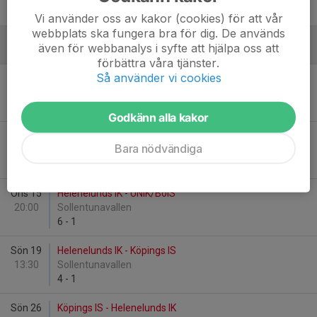
4
-
3
Vi använder oss av kakor (cookies) för att vår
webbplats ska fungera bra för dig. De används
även för webbanalys i syfte att hjälpa oss att
Januari - 2025
förbättra våra tjänster.
Så använder vi cookies
Mån 6
Västanfors IF Bandyklubb - Helenelunds IK
14:00
Västanfors IP
7
-
5
Godkänn alla kakor
Sön 12
Helenelunds IK - Järvsö Bandy
Bara nödvändiga
13:30
Sollentunavallen
3
-
3
Ons 15
Helenelunds IK - UNIK/BoIS
20:00
Sollentunavallen
6
-
1
Sön 19
Helenelunds IK - Köpings IS
13:30
Sollentunavallen
4
-
1
Sön 26
Köpings IS - Helenelunds IK