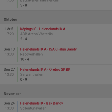
17:30
Backavallen Katrineholm
5
-
8
Oktober
Lör 5
Köpings IS - Helenelunds IK A
17:20
ABB Arena Västerås
2
-
4
Sön 13
Helenelunds IK A - ISAK Falun Bandy
13:30
Recoverhallen
10
-
4
Sön 27
Helenelunds IK A - Örebro SK BK
13:30
Serwenthallen
0
-
9
November
Sön 24
Helenelunds IK - Isak Bandy
13:30
Sollentunavallen