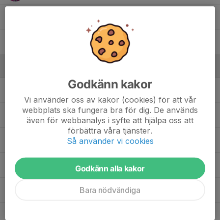
40. Rasmus Hård
80. Anton Jörnåker
10
Ledare
Godkänn kakor
Aleksander Ljöstad
Ledare
Vi använder oss av kakor (cookies) för att vår
webbplats ska fungera bra för dig. De används
Bengt Jörnåker
Fotograf/slipare
även för webbanalys i syfte att hjälpa oss att
förbättra våra tjänster.
Håkan Hult
Tränare
Så använder vi cookies
Magnus Chröisty
Ledare
Godkänn alla kakor
Bara nödvändiga
Martin Kroon
Slipare
Stefan Larsson
Assisterande tränare