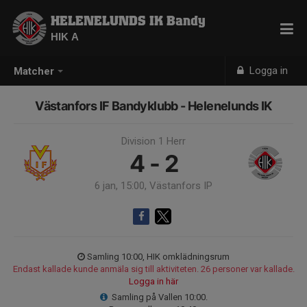
HELENELUNDS IK Bandy
HIK A
Logga in
Matcher
Västanfors IF Bandyklubb - Helenelunds IK
Division 1 Herr
4 - 2
6 jan, 15:00, Västanfors IP
Samling 10:00, HIK omklädningsrum
Endast kallade kunde anmäla sig till aktiviteten. 26 personer var kallade.
Logga in här
Samling på Vallen 10:00.