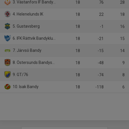
3. Västanfors IF Bandyklubb
18
76
28
4. Helenelunds IK
18
22
18
5. Gustavsberg
18
-1
16
6. IFK Rättvik Bandyklubb
18
-21
15
7. Järvsö Bandy
18
-15
14
8. Östersunds Bandysällskap
18
-48
9
9. GT/76
18
-74
8
10. Isak Bandy
18
-118
6