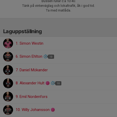
Bussen rullar c:a 10:40.
Tänk på vinterväglag och lokaltrafik, åk i god tid.
Ta med matlåda.
Laguppställning
1. Simon Westin
6. Simon Ehlton
10
7. Daniel Mökander
8. Alexander Hult
10
9. Emil Nordenfors
10. Willy Johansson