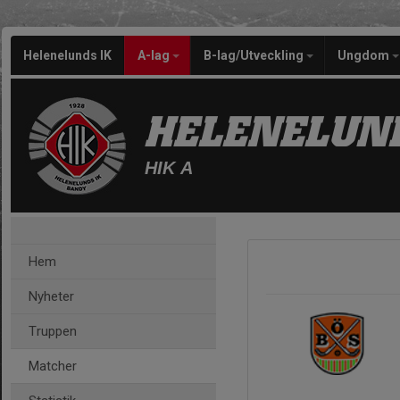
Helenelunds IK
A-lag
B-lag/Utveckling
Ungdom
HELENELUND
HIK A
Hem
Nyheter
Truppen
Matcher