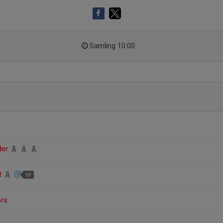
Samling 10:00
der
lt
10
ors