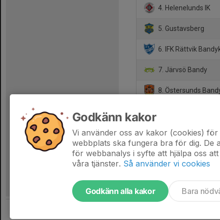
4. Helenelunds IK
5. Gustavsberg
6. IFK Rättvik Bandy
7. Järvsö Bandy
8. Östersunds Band
9. GT/76
Godkänn kakor
10. Isak Bandy
Vi använder oss av kakor (cookies) för 
webbplats ska fungera bra för dig. De
för webbanalys i syfte att hjälpa oss att
våra tjänster.
Så använder vi cookies
Godkänn alla kakor
Bara nödv
Tjäna pengar till laget