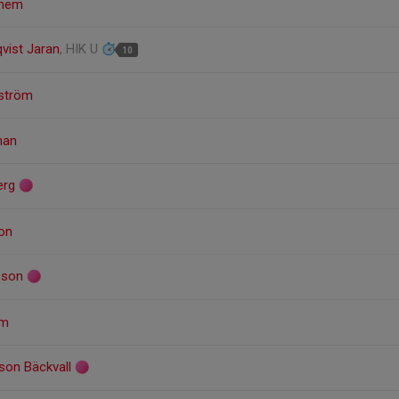
nhem
vist Jaran
, HIK U
10
rström
man
erg
on
sson
om
sson Bäckvall