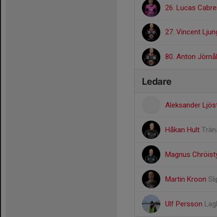
26. Lucas Cabre
27. Vincent Lju
80. Anton Jörn
Ledare
Aleksander Ljö
Håkan Hult
Trän
Magnus Chröis
Martin Kroon
Sl
Ulf Persson
Lag