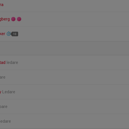
ra
ngberg
åker
10
stad
ledare
are
ty
Ledare
ipare
ledare