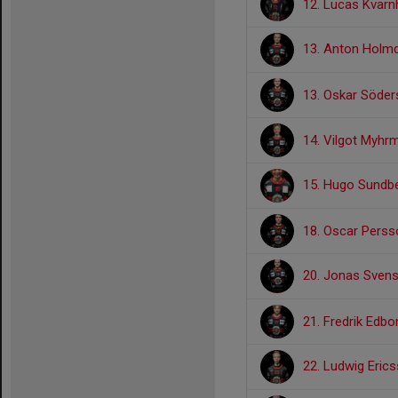
12. Lucas Kvar
13. Anton Holmq
13. Oskar Söde
14. Vilgot Myhr
15. Hugo Sundb
18. Oscar Perss
20. Jonas Sven
21. Fredrik Edb
22. Ludwig Eric