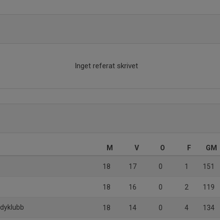
Inget referat skrivet
M
V
O
F
GM
18
17
0
1
151
18
16
0
2
119
ndyklubb
18
14
0
4
134