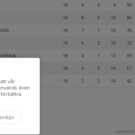
18
9
0
9
94
18
8
0
10
86
klubb
18
7
1
10
76
18
6
2
10
72
ysällskap
18
4
1
13
59
18
4
0
14
67
att vår
18
2
2
14
42
 används även
 förbättra
ändiga
Levererat