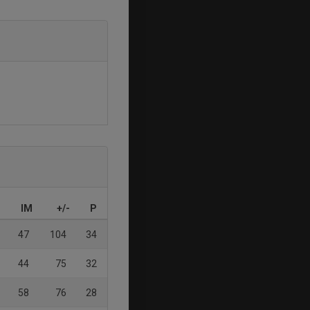
IM
+/-
P
47
104
34
44
75
32
58
76
28