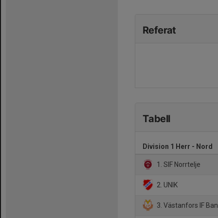
Referat
Tabell
Division 1 Herr - Nord
1. SIF Norrtelje
2. UNIK
3. Västanfors IF Ba