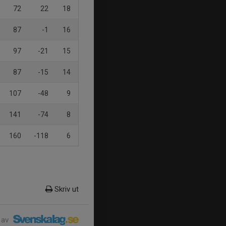
72
22
18
87
-1
16
97
-21
15
87
-15
14
107
-48
9
141
-74
8
160
-118
6
Skriv ut
 av