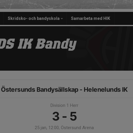
Skridsko- och bandyskola
Samarbeta med HIK
S IK Bandy
Östersunds Bandysällskap - Helenelunds IK
Division 1 Herr
3 - 5
25 jan, 12:00, Östersund Arena